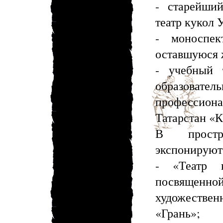
- старейший
театр кукол 
- моноспе
оставшуюся ж
- учебный т
образоват
профессион
Татарстан «К
В простра
экспонируютс
- «Театр 
посвящен
художестве
«Грань»;