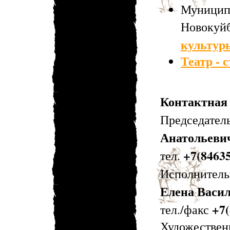
Муницип
Новокуй
культур
Театр - 
Контактная
Председате
Анатольеви
+7(84635
тел.
Исполнител
Елена Васи
+7(
тел./факс
Художеств