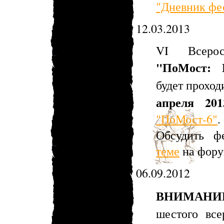
"Дневник фе
12.03.2013
VI Всерос
"ПоМост: 
будет прохо
апреля 201
"ПоМост-6"
.
Обсудить 
теме
на фору
06.09.2012
ВНИМАНИ
шестого все