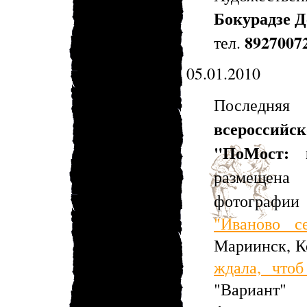
Бокурадзе Д
8927007
тел.
05.01.2010
Последня
всероссий
"ПоМост: 
размещена
фотографи
"Иваново 
Мариинск, К
ждала, что
"Вариант"