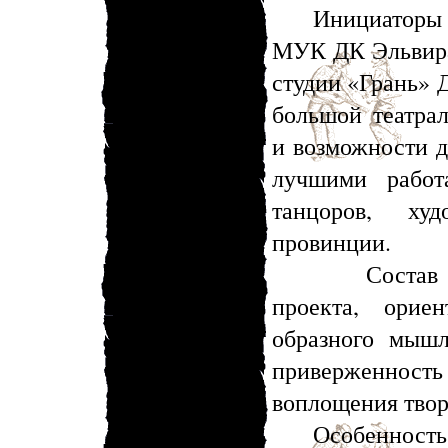
Инициаторы про
МУК ДК Эльвира 
студии «Грань» 
большой театра
и возможности д
лучшими работа
танцоров, ху
провинции.
Состав участ
проекта, орие
образного мышл
приверженнос
воплощения твор
Особенность фе