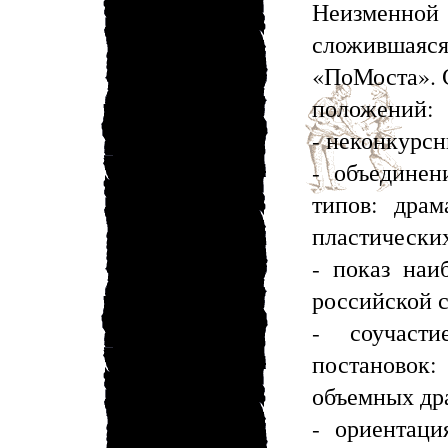
Неизменной 
сложившаяс
«ПоМоста». 
положений:
- неконкурсн
- объединен
типов: драм
пластически
- показ наи
российской 
- соучаст
постаново
объемных др
- ориентаци