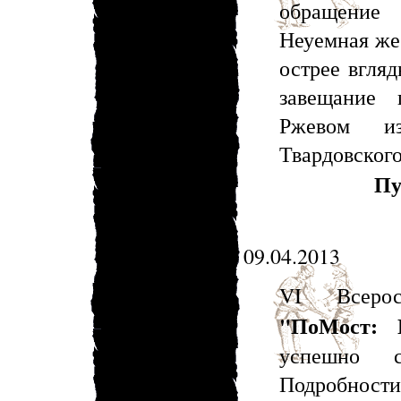
обращение 
Неуемная же
острее вгля
завещание 
Ржевом из
Твардовского
Пу
09.04.2013
VI Всерос
"ПоМост: 
успешно с
Подробност