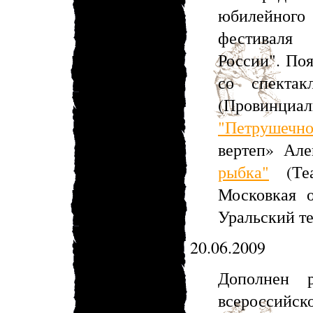
юбилейног
фестиваля 
России". По
со спекта
(Провинциа
"Петрушечно
вертеп» Але
рыбка"
(Теа
Московкая 
Уральский те
20.06.2009
Дополнен р
всероссийск