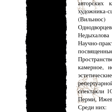
авторских 
художника
(Вильнюс) 
Однодворц
Недыхалова
Научно-прак
посвященные
Пространс
камерное, н
эстетически
репертуар
спектакли 1
Перми, Ижев
Среди них: