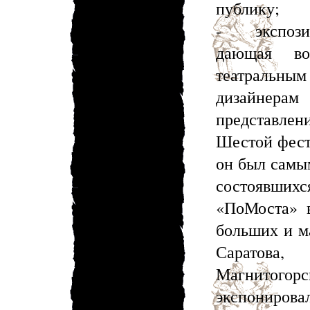
публику;
- экспозиц
дающая во
театральны
дизайнера
представлени
Шестой фест
он был самы
состоявших
«ПоМоста» в
больших и м
Саратова,
Магнитогорс
экспонирова