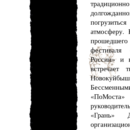
традиционно
долгожданн
погрузить
атмосферу. 
прошедшего 
фестиваля 
России» и 
встречает 
Новокуйбыш
Бессменным
«ПоМоста
руководител
«Грань» 
организац