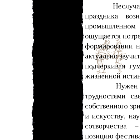
Неслучайно, 
праздника воз
промышленном 
ощущается потре
формировании н
актуально звучит
подчеркивая гу
жизненной истин
Нужен ли мо
трудностями св
собственного зри
и искусству, на
сотворчества 
позицию фестива