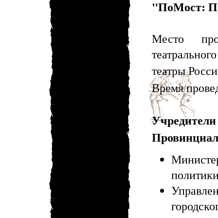
"ПоМост: П
Место про
театральног
театры Росс
Время прове
Учредит
Провинциал
Минист
политики
Управл
городско