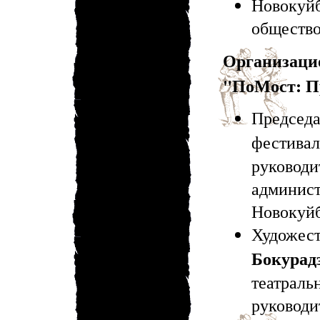
Новокуй
обществ
Организа
"ПоМост: П
Председ
фестив
руково
админ
Новокуй
Художес
Бокурад
театрал
руководи