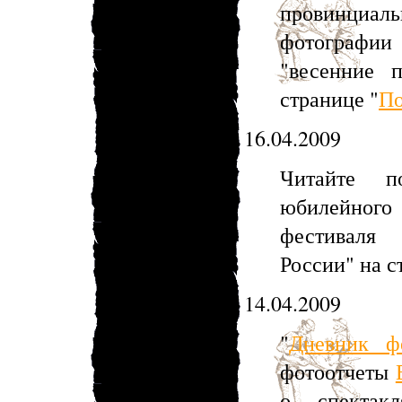
провинциал
фотографи
"весенние 
странице "
По
16.04.2009
Читайте п
юбилейног
фестиваля 
России" на с
14.04.2009
"
Дневник ф
фотоотчеты
о спектакл