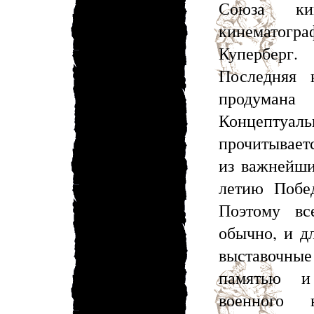
Союза кин
кинемато
Куперберг.
Последняя 
продуман
Концептуа
прочитывает
из важнейши
летию Побе
Поэтому вс
обычно, и дл
выставочные
памятью и
военного 