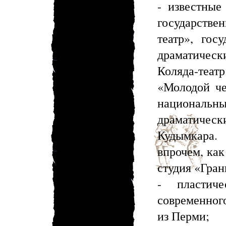
- известные
государст
театр», гос
драматическ
Коляда-теат
«Молодой че
национал
драматиче
Кудымкара.
впрочем, как
студия «Гра
- пластиче
современног
из Перми;