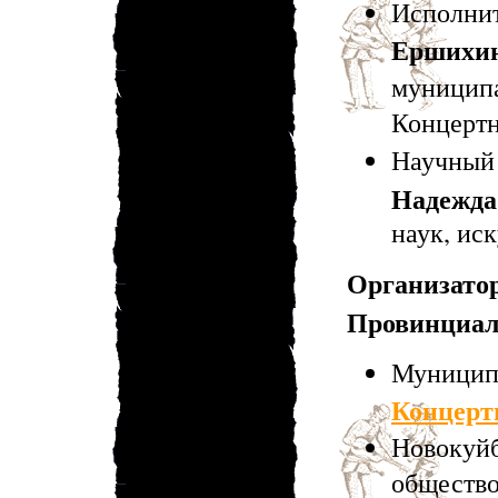
Исполн
Ершихи
муници
Концертн
Научны
Надежд
наук, ис
Организ
Провинциал
Муници
Концерт
Новокуй
обществ