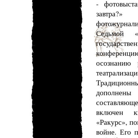
- фотовыста
завтра?
фотожурнали
Седьмой 
государстве
конференци
осознанию 
театрализаци
Традицио
дополнены
составляюще
включен к
«Ракурс», п
войне. Его п