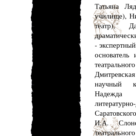
Татьяна Ляд
училище), Н
театр), Д
драматически
- экспертный
основатель 
театральн
Дмитревская
научный к
Надежда 
литерату
Саратовског
И.А. Слоно
театральног